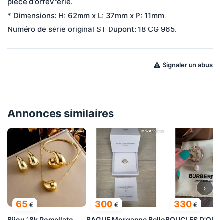
pièce d'orfèvrerie.
* Dimensions: H: 62mm x L: 37mm x P: 11mm
Numéro de série original ST Dupont: 18 CG 965.
Signaler un abus
Annonces similaires
›
65
300
330
€
€
€
Bijou 18k Pomellato
BAGUE Morganne Bello
BOUCLES D'ORE