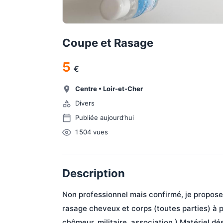
Coupe et Rasage
5
€
Centre
•
Loir-et-Cher
Divers
Publiée aujourd’hui
1 504
vues
Description
Non professionnel mais confirmé, je propose
rasage cheveux et corps (toutes parties) à p
chômeur, militaire, association.) Matériel d