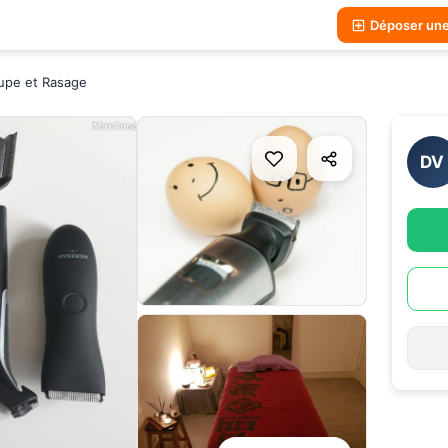
Déposer un
upe et Rasage
DV