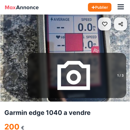
Hom
Publier
1
/
3
Garmin edge 1040 a vendre
200
€