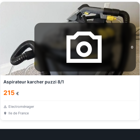
0
Aspirateur karcher puzzi 8/1
215
€
Electroménager
Ile de France