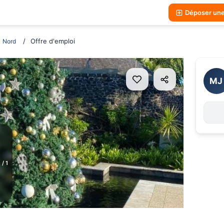
Déposer un
Offre d'emploi
Nord
MJ
1
/
1