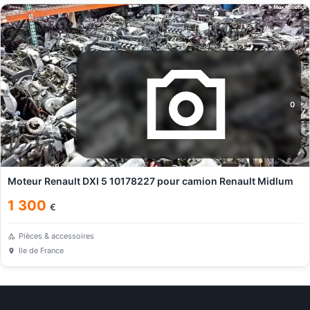
0
Moteur Renault DXI 5 10178227 pour camion Renault Midlum
1 300
€
Pièces & accessoires
Ile de France