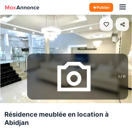
Hom
Publier
1
/
11
Résidence meublée en location à
Abidjan