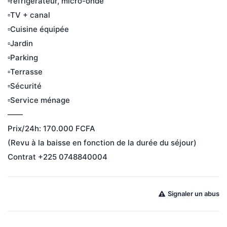
▫️refrigerateur, micro-onde 
▫️TV + canal
▫️Cuisine équipée 
▫️Jardin
▫️Parking 
▫️Terrasse 
▫️Sécurité 
▫️Service ménage 
——
Prix/24h: 170.000 FCFA
(Revu à la baisse en fonction de la durée du séjour)
Contrat +225 0748840004
Signaler un abus