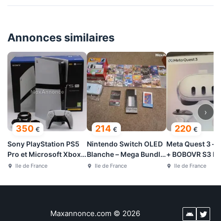
Annonces similaires
›
350
214
220
€
€
€
Sony PlayStation PS5
Nintendo Switch OLED
Meta Quest 3 – 
Pro et Microsoft Xbox
Blanche – Mega Bundle
+ BOBOVR S3 Pr
Series X 2 To
avec 14 jeux
Ile de France
Ile de France
Ile de France
Maxannonce.com
©
2026