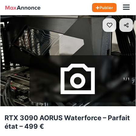
Hom
Publier
1
/
1
RTX 3090 AORUS Waterforce – Parfait
état – 499 €