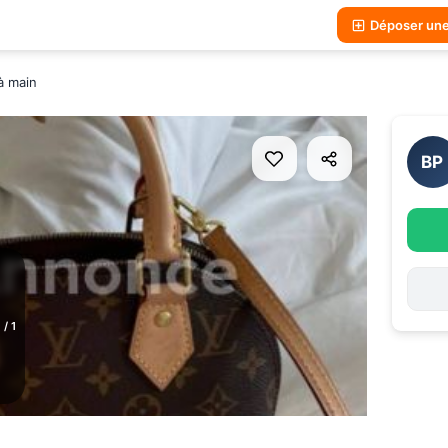
Déposer un
à main
BP
1
/
1