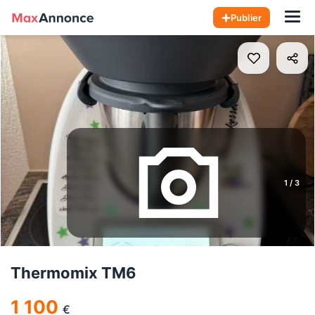
Hom
Publier
1
/
3
Thermomix TM6
1 100
€