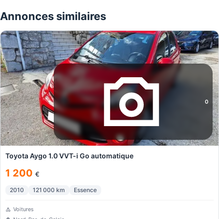
Annonces similaires
0
Toyota Aygo 1.0 VVT-i Go automatique
1 200
€
2010
121 000
km
Essence
Voitures