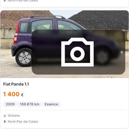
Nord-Pas-de-Calais
0
Fiat Panda 1.1
1 400
€
2009
166 878
km
Essence
Voitures
Nord-Pas-de-Calais