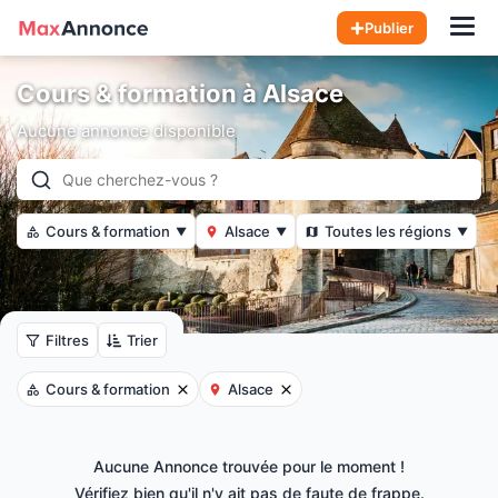
Hom
Publier
Cours & formation à Alsace
Aucune annonce disponible
Cours & formation
Alsace
Toutes les régions
▼
▼
▼
Filtres
Trier
Cours & formation
Alsace
Aucune Annonce trouvée pour le moment !
Vérifiez bien qu'il n'y ait pas de faute de frappe.