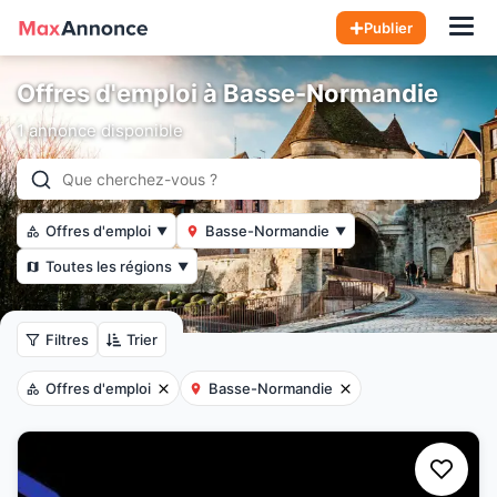
Hom
Publier
Offres d'emploi à Basse-Normandie
1 annonce disponible
Offres d'emploi
Basse-Normandie
▼
▼
Toutes les régions
▼
Filtres
Trier
Offres d'emploi
Basse-Normandie