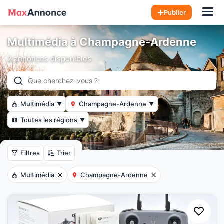
Hom
Publier
Multimédia à Champagne-Ardenne
2 annonces disponibles
Multimédia
Champagne-Ardenne
▼
▼
Toutes les régions
▼
Filtres
Trier
Multimédia
Champagne-Ardenne