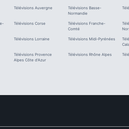
Télévisions
Auvergne
Télévisions
Basse-
Tél
Normandie
e-
Télévisions
Corse
Télévisions
Franche-
Tél
Comté
Nor
Télévisions
Lorraine
Télévisions
Midi-Pyrénées
Tél
Cal
Télévisions
Provence
Télévisions
Rhône Alpes
Tél
Alpes Côte d'Azur