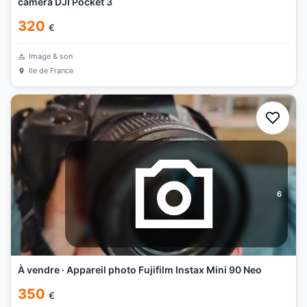
caméra DJI Pocket 3
320
€
Image & son
Ile de France
6
À vendre · Appareil photo Fujifilm Instax Mini 90 Neo
350
€