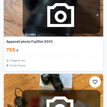
4
Appareil photo Fujifilm XS10
755
€
Image & son
Ile de France