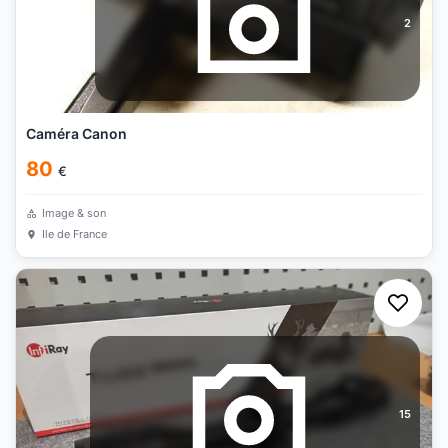
2
Caméra Canon
80
€
Image & son
Ile de France
15