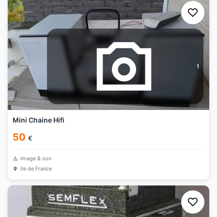
1
Mini Chaine Hifi
50
€
Image & son
Ile de France