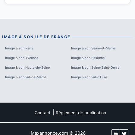
IMAGE & SON
ILE DE FRANCE
Image & son
Paris
Image & son
Seine-et-Marne
Image & son
Yvelines
Image & son
Essonne
Image & son
Hauts-de-Seine
Image & son
Seine-Saint-Denis
Image & son
Val-de-Marne
Image & son
Val-d'Oise
Contact
Règlement de publication
Maxannonce.com
©
2026