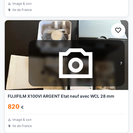
Image & son
Ile de France
7
FUJIFILM X100VI ARGENT Etat neuf avec WCL 28 mm
820
€
Image & son
Ile de France