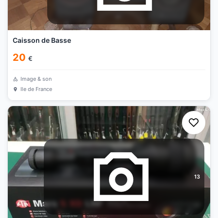
Caisson de Basse
20
€
Image & son
Ile de France
13