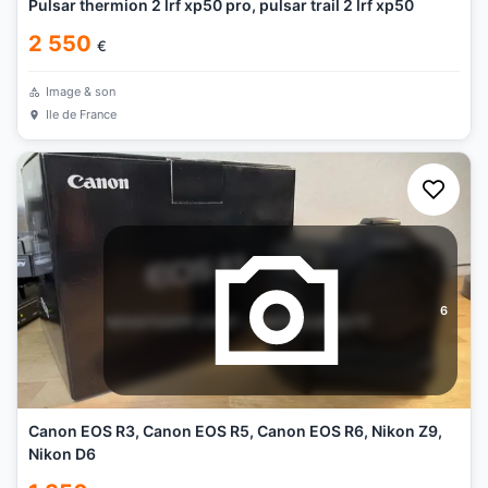
Pulsar thermion 2 lrf xp50 pro, pulsar trail 2 lrf xp50
2 550
€
Image & son
Ile de France
6
Canon EOS R3, Canon EOS R5, Canon EOS R6, Nikon Z9,
Nikon D6