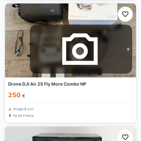
6
Drone DJI Air 2S Fly More Combo NP
250
€
Image & son
Ile de France