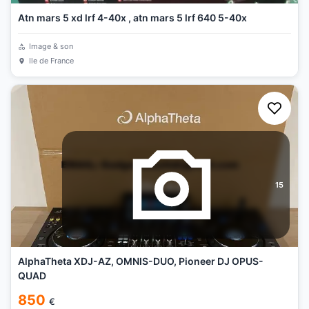
Atn mars 5 xd lrf 4-40x , atn mars 5 lrf 640 5-40x
Image & son
Ile de France
15
AlphaTheta XDJ-AZ, OMNIS-DUO, Pioneer DJ OPUS-
QUAD
850
€