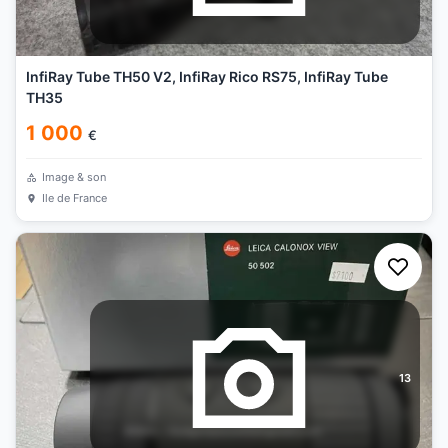
InfiRay Tube TH50 V2, InfiRay Rico RS75, InfiRay Tube
TH35
1 000
€
Image & son
Ile de France
13