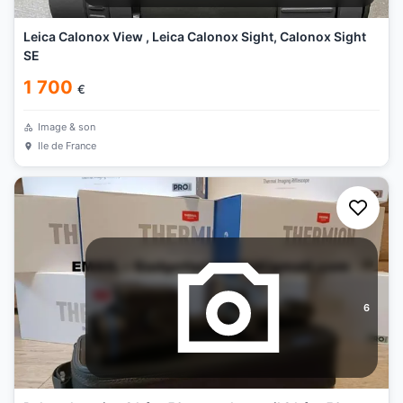
Leica Calonox View , Leica Calonox Sight, Calonox Sight
SE
1 700
€
Image & son
Ile de France
6