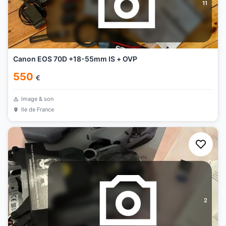
11
Canon EOS 70D +18-55mm IS + OVP
550
€
Image & son
Ile de France
2