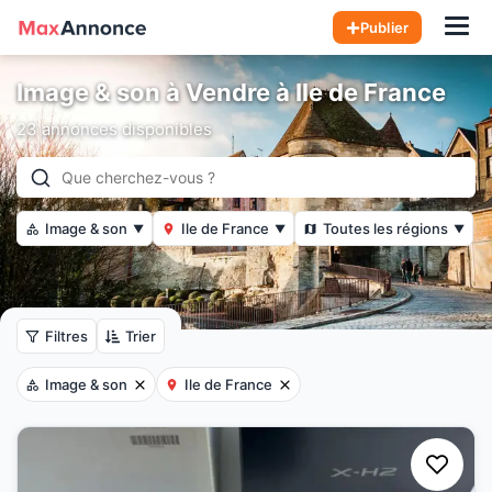
Hom
Publier
Image & son à Vendre à Ile de France
23 annonces disponibles
Image & son
Ile de France
Toutes les régions
▼
▼
▼
Filtres
Trier
Image & son
Ile de France