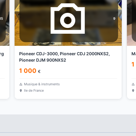
15
9
rg
Pioneer CDJ-3000, Pioneer CDJ 2000NXS2,
Ma
Pioneer DJM 900NXS2
1
1 000
€
Musique & instruments
Ile de France