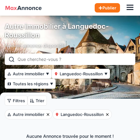
Hom
Publier
Autre immobilier à Languedoc-
Roussillon
Aucune annonce disponible
Autre immobilier
Languedoc-Roussillon
▼
▼
Toutes les régions
▼
Filtres
Trier
Autre immobilier
Languedoc-Roussillon
Aucune Annonce trouvée pour le moment !