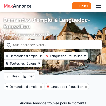
Hom
Publier
Demandes d'emploi à Languedoc-
Roussillon
Aucune annonce disponible
Demandes d'emploi
Languedoc-Roussillon
▼
▼
Toutes les régions
▼
Filtres
Trier
Demandes d'emploi
Languedoc-Roussillon
Aucune Annonce trouvée pour le moment !