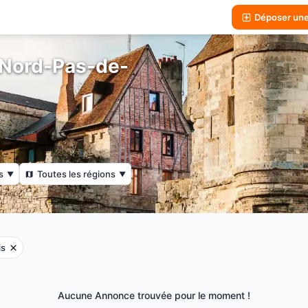
Déposer un
 Nord-Pas-de-
s
Toutes les régions
▼
▼
is
Aucune Annonce trouvée pour le moment !