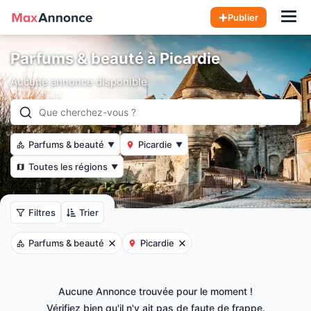
Hom
Publier
Parfums & beauté à Picardie
Aucune annonce disponible
Parfums & beauté
Picardie
▼
▼
Toutes les régions
▼
Filtres
Trier
Parfums & beauté
Picardie
Aucune Annonce trouvée pour le moment !
Vérifiez bien qu'il n'y ait pas de faute de frappe.