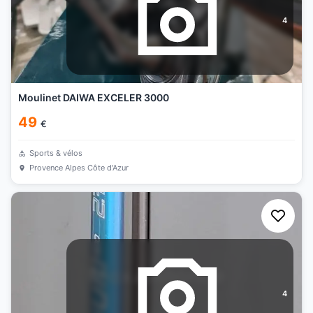
4
Moulinet DAIWA EXCELER 3000
49
€
Sports & vélos
Provence Alpes Côte d'Azur
4