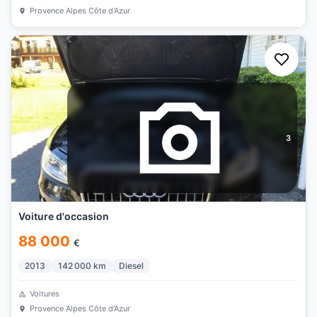
Provence Alpes Côte d'Azur
3
Voiture d'occasion
88 000
€
2013
142 000
km
Diesel
Voitures
Provence Alpes Côte d'Azur