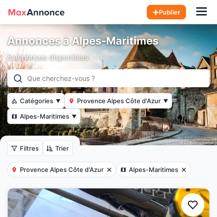
Hom
Publier
Annonces à Alpes-Maritimes
8 annonces disponibles
Catégories
Provence Alpes Côte d'Azur
▼
▼
Alpes-Maritimes
▼
Filtres
Trier
Provence Alpes Côte d'Azur
Alpes-Maritimes