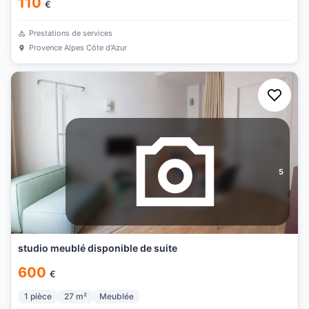
110
€
Prestations de services
Provence Alpes Côte d'Azur
5
studio meublé disponible de suite
600
€
1
pièce
27
m²
Meublée