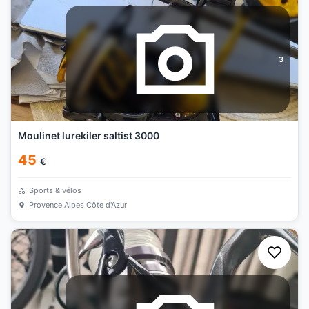
3
Moulinet lurekiler saltist 3000
45
€
Sports & vélos
Provence Alpes Côte d'Azur