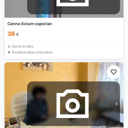
Canne ilicium caperlan
38
€
Sports & vélos
Provence Alpes Côte d'Azur
3