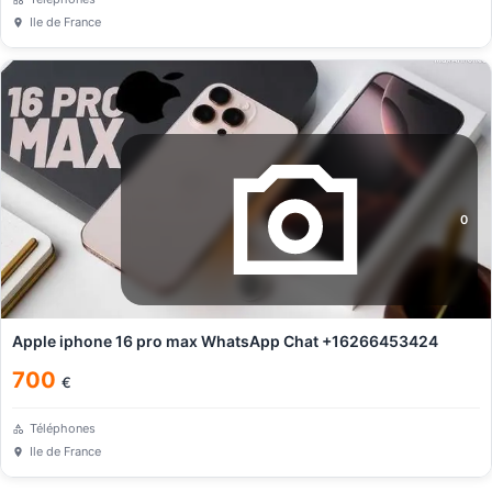
Ile de France
0
Apple iphone 16 pro max WhatsApp Chat +16266453424
700
€
Téléphones
Ile de France