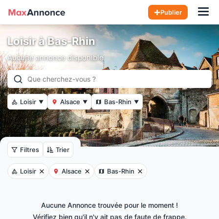
Hom
Publier
Loisir à Bas-Rhin
Aucune annonce disponible
Loisir
Alsace
Bas-Rhin
▼
▼
▼
Filtres
Trier
Loisir
Alsace
Bas-Rhin
Aucune Annonce trouvée pour le moment !
Vérifiez bien qu'il n'y ait pas de faute de frappe.