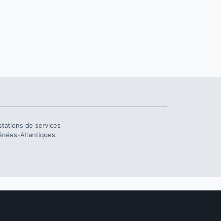
stations de services
énées-Atlantiques