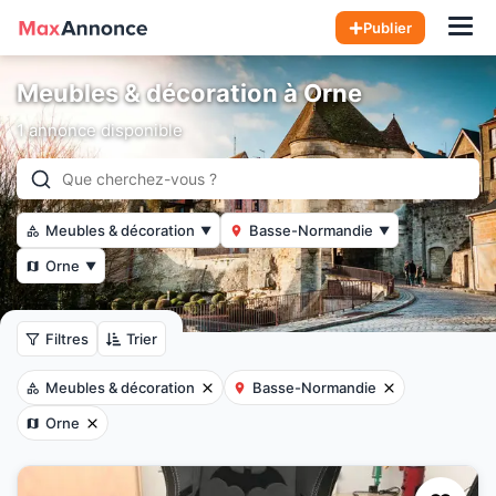
Hom
Publier
Meubles & décoration à Orne
1 annonce disponible
Meubles & décoration
Basse-Normandie
▼
▼
Orne
▼
Filtres
Trier
Meubles & décoration
Basse-Normandie
Orne