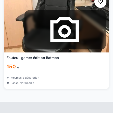
1
Fauteuil gamer édition Batman
150
€
Meubles & décoration
Basse-Normandie