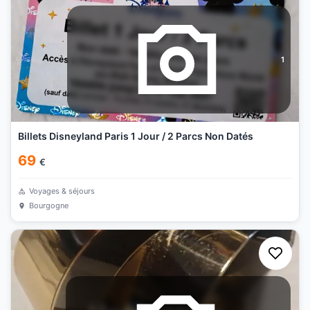
1
Billets Disneyland Paris 1 Jour / 2 Parcs Non Datés
69
€
Voyages & séjours
Bourgogne