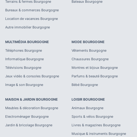
Terrains & fermes
Bourgogne
Bateaux
Bourgogne
Bureaux & commerces
Bourgogne
Location de vacances
Bourgogne
Autre immobilier
Bourgogne
MULTIMÉDIA
BOURGOGNE
MODE
BOURGOGNE
Téléphones
Bourgogne
Vêtements
Bourgogne
Informatique
Bourgogne
Chaussures
Bourgogne
Télévisions
Bourgogne
Montres et bijoux
Bourgogne
Jeux vidéo & consoles
Bourgogne
Parfums & beauté
Bourgogne
Image & son
Bourgogne
Bébé
Bourgogne
MAISON & JARDIN
BOURGOGNE
LOISIR
BOURGOGNE
Meubles & décoration
Bourgogne
Animaux
Bourgogne
Electroménager
Bourgogne
Sports & vélos
Bourgogne
Jardin & bricolage
Bourgogne
Livres & magazines
Bourgogne
Musique & instruments
Bourgogne