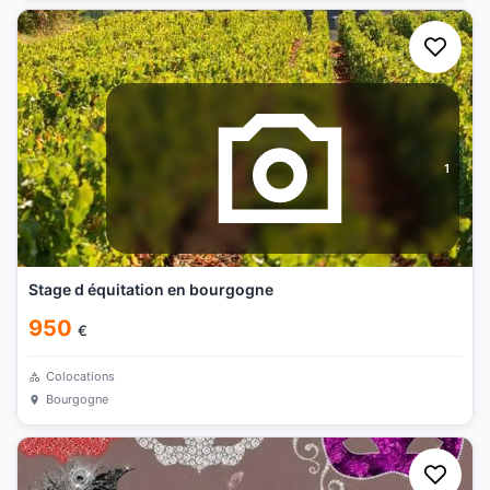
1
Stage d équitation en bourgogne
950
€
Colocations
Bourgogne