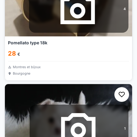
4
Pomellato type 18k
28
€
Montres et bijoux
Bourgogne
1