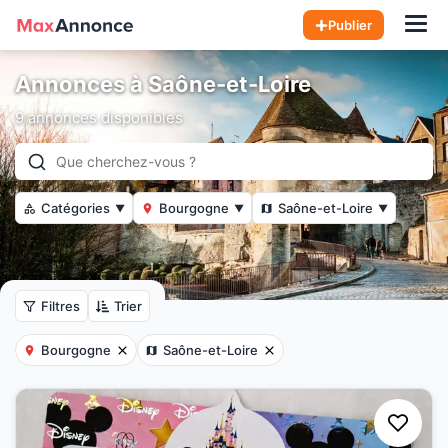
Hom
Publier
Annonces à Saône-et-Loire
9 annonces disponibles
Catégories
Bourgogne
Saône-et-Loire
▼
▼
▼
Filtres
Trier
Bourgogne
Saône-et-Loire