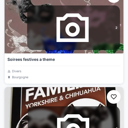
2
Soirees festives a theme
Divers
Bourgogne