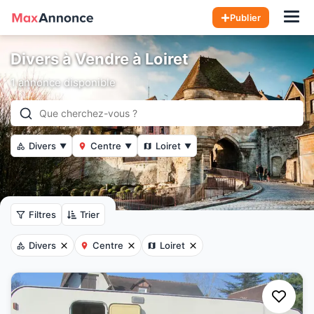
Hom
Publier
Divers à Vendre à Loiret
1 annonce disponible
Divers
Centre
Loiret
▼
▼
▼
Filtres
Trier
Divers
Centre
Loiret