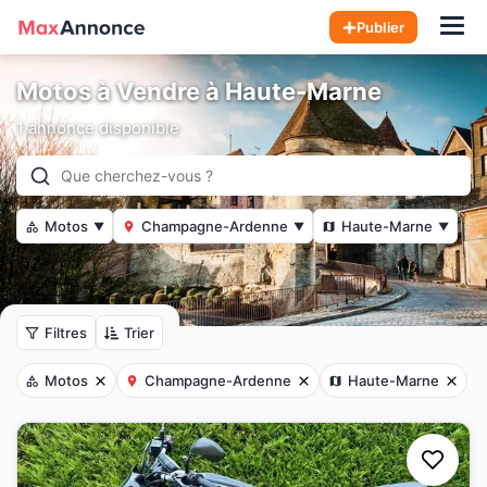
Hom
Publier
Motos à Vendre à Haute-Marne
1 annonce disponible
Motos
Champagne-Ardenne
Haute-Marne
▼
▼
▼
Filtres
Trier
Motos
Champagne-Ardenne
Haute-Marne