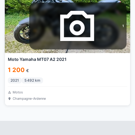
1
Moto Yamaha MT07 A2 2021
1 200
€
2021
5 492
km
Motos
Champagne-Ardenne