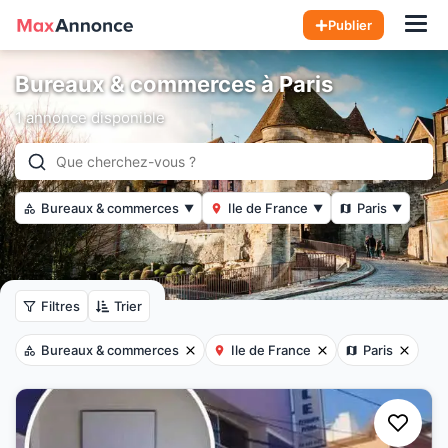
Hom
Publier
Bureaux & commerces à Paris
1 annonce disponible
Bureaux & commerces
Ile de France
Paris
▼
▼
▼
Filtres
Trier
Bureaux & commerces
Ile de France
Paris