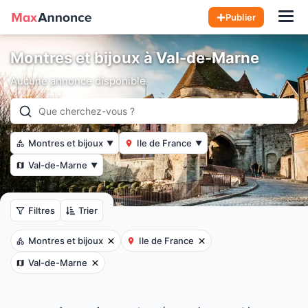
Hom
Publier
Montres et bijoux à Val-de-Marne
Aucune annonce disponible
Montres et bijoux
Ile de France
▼
▼
Val-de-Marne
▼
Filtres
Trier
Montres et bijoux
Ile de France
Val-de-Marne