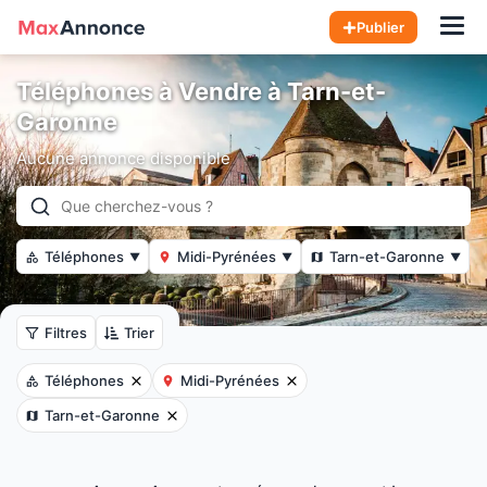
Hom
Publier
Téléphones à Vendre à Tarn-et-
Garonne
Aucune annonce disponible
Téléphones
Midi-Pyrénées
Tarn-et-Garonne
▼
▼
▼
Filtres
Trier
Téléphones
Midi-Pyrénées
Tarn-et-Garonne