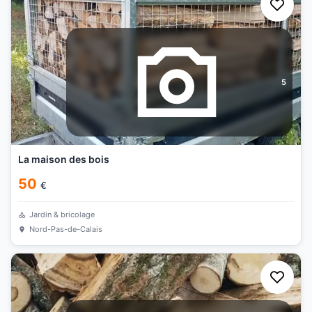
5
La maison des bois
50
€
Jardin & bricolage
Nord-Pas-de-Calais