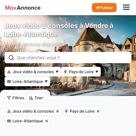
Hom
Publier
Jeux vidéo & consoles à Vendre à
Loire-Atlantique
Aucune annonce disponible
Jeux vidéo & consoles
Pays de Loire
▼
▼
Loire-Atlantique
▼
Filtres
Trier
Jeux vidéo & consoles
Pays de Loire
Loire-Atlantique