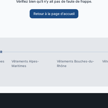
Vérifiez bien qu'il n'y ait pas de faute de frappe.
Retour à la page d'accueil
UR
pes
Vêtements
Alpes-
Vêtements
Bouches-du-
Vêt
Maritimes
Rhône