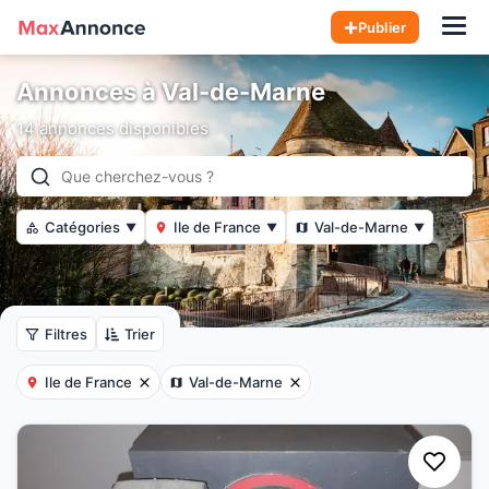
Hom
Publier
Annonces à Val-de-Marne
14 annonces disponibles
Catégories
Ile de France
Val-de-Marne
▼
▼
▼
Filtres
Trier
Ile de France
Val-de-Marne