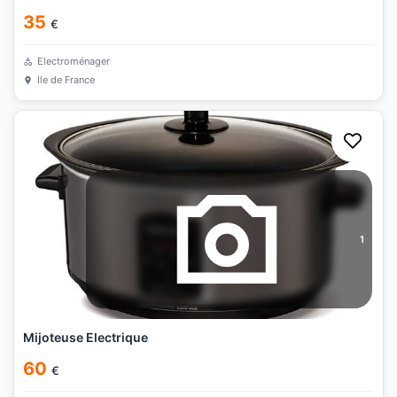
35
€
Electroménager
Ile de France
1
Mijoteuse Electrique
60
€