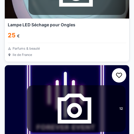
Lampe LED Séchage pour Ongles
25
€
Parfums & beauté
Ile de France
12