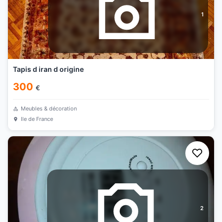
1
Tapis d iran d origine
300
€
Meubles & décoration
Ile de France
2