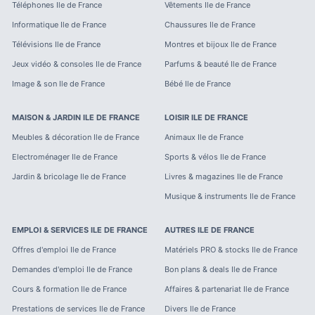
Téléphones
Ile de France
Vêtements
Ile de France
Informatique
Ile de France
Chaussures
Ile de France
Télévisions
Ile de France
Montres et bijoux
Ile de France
Jeux vidéo & consoles
Ile de France
Parfums & beauté
Ile de France
Image & son
Ile de France
Bébé
Ile de France
MAISON & JARDIN
ILE DE FRANCE
LOISIR
ILE DE FRANCE
Meubles & décoration
Ile de France
Animaux
Ile de France
Electroménager
Ile de France
Sports & vélos
Ile de France
Jardin & bricolage
Ile de France
Livres & magazines
Ile de France
Musique & instruments
Ile de France
EMPLOI & SERVICES
ILE DE FRANCE
AUTRES
ILE DE FRANCE
Offres d'emploi
Ile de France
Matériels PRO & stocks
Ile de France
Demandes d'emploi
Ile de France
Bon plans & deals
Ile de France
Cours & formation
Ile de France
Affaires & partenariat
Ile de France
Prestations de services
Ile de France
Divers
Ile de France