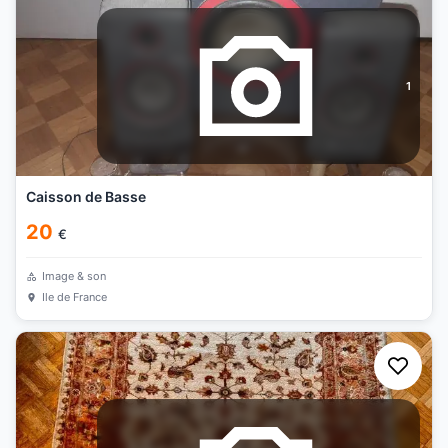
1
Caisson de Basse
20
€
Image & son
Ile de France