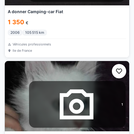
A donner Camping-car Fiat
1 350
€
2006
105 515
km
Véhicules professionnels
Ile de France
1