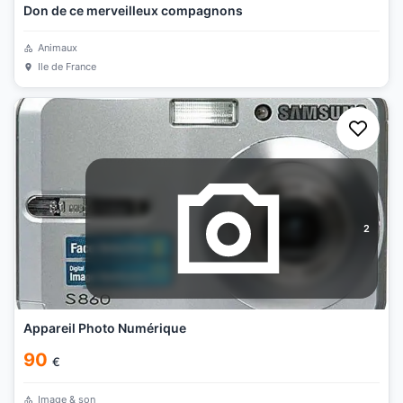
Don de ce merveilleux compagnons
Animaux
Ile de France
2
Appareil Photo Numérique
90
€
Image & son