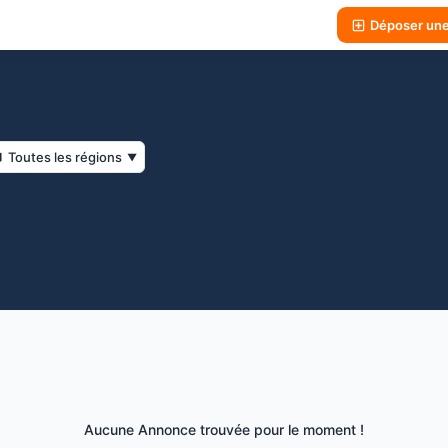
Déposer un
Toutes les régions
▼
Aucune Annonce trouvée pour le moment !