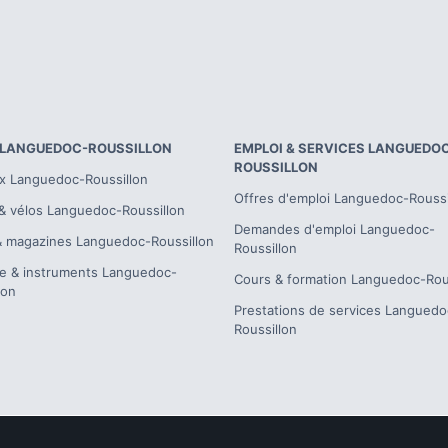
LANGUEDOC-ROUSSILLON
EMPLOI & SERVICES
LANGUEDO
ROUSSILLON
x
Languedoc-Roussillon
Offres d'emploi
Languedoc-Roussi
& vélos
Languedoc-Roussillon
Demandes d'emploi
Languedoc-
& magazines
Languedoc-Roussillon
Roussillon
e & instruments
Languedoc-
Cours & formation
Languedoc-Rous
lon
Prestations de services
Languedo
Roussillon