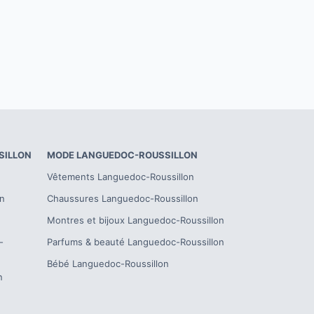
SILLON
MODE
LANGUEDOC-ROUSSILLON
n
Vêtements
Languedoc-Roussillon
on
Chaussures
Languedoc-Roussillon
Montres et bijoux
Languedoc-Roussillon
-
Parfums & beauté
Languedoc-Roussillon
Bébé
Languedoc-Roussillon
n